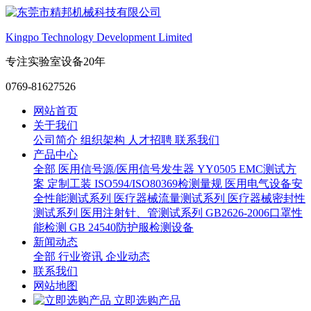
Kingpo Technology Development Limited
专注实验室设备20年
0769-81627526
网站首页
关于我们
公司简介
组织架构
人才招聘
联系我们
产品中心
全部
医用信号源/医用信号发生器
YY0505 EMC测试方
案
定制工装
ISO594/ISO80369检测量规
医用电气设备安
全性能测试系列
医疗器械流量测试系列
医疗器械密封性
测试系列
医用注射针、管测试系列
GB2626-2006口罩性
能检测
GB 24540防护服检测设备
新闻动态
全部
行业资讯
企业动态
联系我们
网站地图
立即选购产品