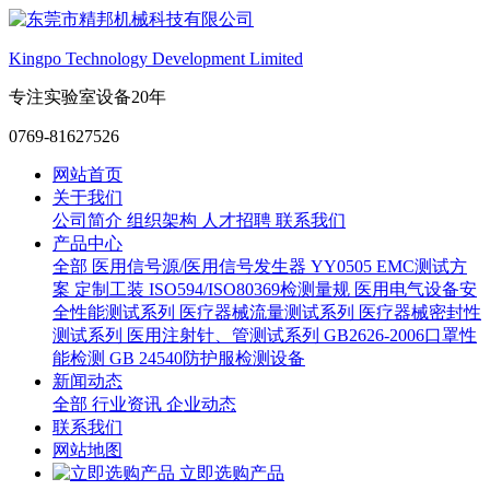
Kingpo Technology Development Limited
专注实验室设备20年
0769-81627526
网站首页
关于我们
公司简介
组织架构
人才招聘
联系我们
产品中心
全部
医用信号源/医用信号发生器
YY0505 EMC测试方
案
定制工装
ISO594/ISO80369检测量规
医用电气设备安
全性能测试系列
医疗器械流量测试系列
医疗器械密封性
测试系列
医用注射针、管测试系列
GB2626-2006口罩性
能检测
GB 24540防护服检测设备
新闻动态
全部
行业资讯
企业动态
联系我们
网站地图
立即选购产品