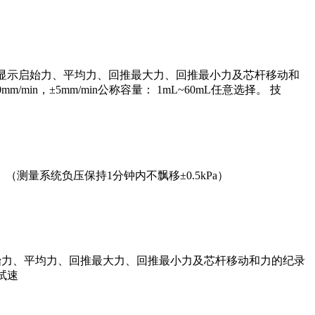
时显示启始力、平均力、回推最大力、回推最小力及芯杆移动和
in，±5mm/min公称容量： 1mL~60mL任意选择。 技
示。（测量系统负压保持1分钟内不飘移±0.5kPa）
启始力、平均力、回推最大力、回推最小力及芯杆移动和力的纪录
试速