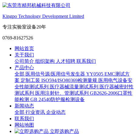
Kingpo Technology Development Limited
专注实验室设备20年
0769-81627526
网站首页
关于我们
公司简介
组织架构
人才招聘
联系我们
产品中心
全部
医用信号源/医用信号发生器
YY0505 EMC测试方
案
定制工装
ISO594/ISO80369检测量规
医用电气设备安
全性能测试系列
医疗器械流量测试系列
医疗器械密封性
测试系列
医用注射针、管测试系列
GB2626-2006口罩性
能检测
GB 24540防护服检测设备
新闻动态
全部
行业资讯
企业动态
联系我们
网站地图
立即选购产品