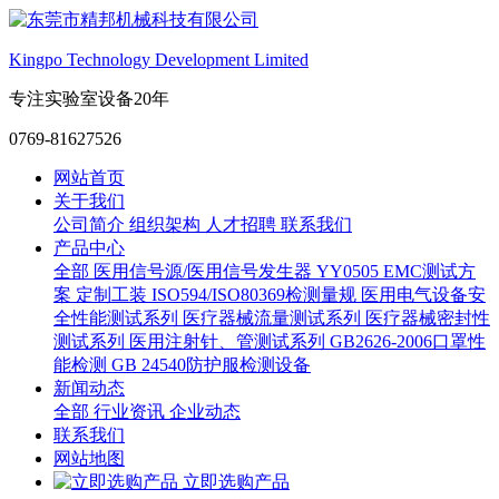
Kingpo Technology Development Limited
专注实验室设备20年
0769-81627526
网站首页
关于我们
公司简介
组织架构
人才招聘
联系我们
产品中心
全部
医用信号源/医用信号发生器
YY0505 EMC测试方
案
定制工装
ISO594/ISO80369检测量规
医用电气设备安
全性能测试系列
医疗器械流量测试系列
医疗器械密封性
测试系列
医用注射针、管测试系列
GB2626-2006口罩性
能检测
GB 24540防护服检测设备
新闻动态
全部
行业资讯
企业动态
联系我们
网站地图
立即选购产品